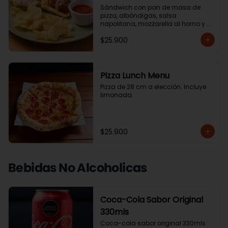
Sándwich con pan de masa de 
pizza, albóndigas, salsa 
napolitana, mozzarella al horno y 
albahaca. Acompañado de 
$25.900
ensalada de la casa o papas chip.
Pizza Lunch Menu
Pizza de 28 cm a elección. Incluye 
limonada.
$25.900
Bebidas No Alcoholicas
Coca-Cola Sabor Original
330mls
Coca-cola sabor original 330mls