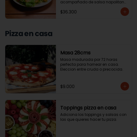
acompañado de salsa napolitana 
y ensalada de la casa o papas 
$36.300
chip.
Pizza en casa
Masa 28cms
Masa madurada por 72 horas 
perfecta para hornear en casa. 
Eleccion entre cruda o precocida.
$9.000
Toppings pizza en casa
Adiciona los toppings y salsas con 
las que quieres hacer tu pizza.