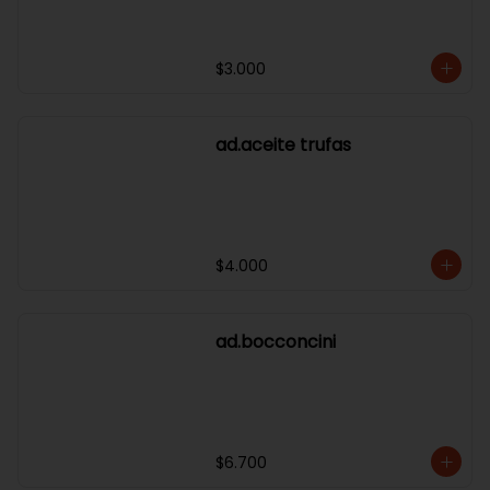
$3.000
ad.aceite trufas
$4.000
ad.bocconcini
$6.700