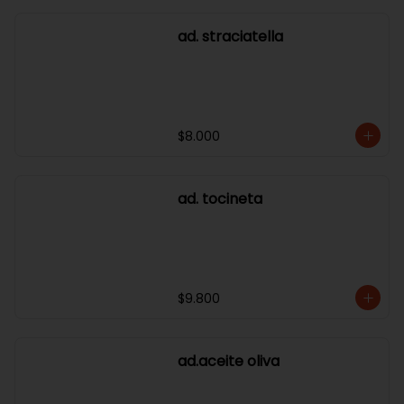
ad. straciatella
$8.000
ad. tocineta
$9.800
ad.aceite oliva