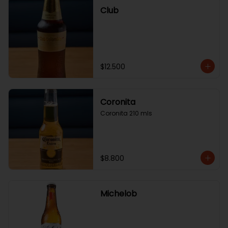
Club
$12.500
Coronita
Coronita 210 mls
$8.800
Michelob