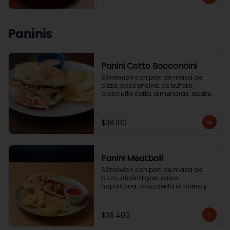
Paninis
Panini Cotto Bocconcini
Sándwich con pan de masa de 
pizza, bocconcinis de búfala, 
prosciutto cotto, almendras, aceite 
de trufa, reducción de balsámico. 
Acompanado de ensalada de la 
casa o papas chip.
$38.100
Panini Meatball
Sándwich con pan de masa de 
pizza, albóndigas, salsa 
napolitana, mozzarella al horno y 
albahaca. Acompañado de 
ensalada de la casa o papas chip.
$36.400