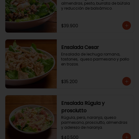
almendras, pesto, burrata de búfala 
y reducción de balsámico.
$39.900
Ensalada Cesar
Ensalada de lechuga romana, 
tostones,  queso parmesano y pollo 
en trozos.
$35.200
Ensalada Rúgula y
prosciutto
Rúgula, pera, naranja, queso 
parmesano, prosciutto, almendras 
y aderezo de naranja.
$40.500