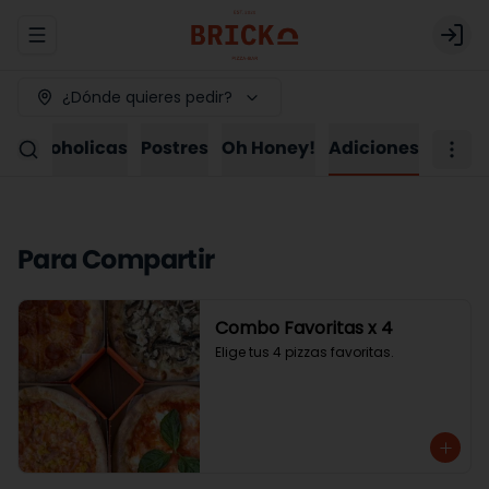
Abrir menu de navegación
Logi
¿Dónde quieres pedir?
as Alcoholicas
Postres
Oh Honey!
Adiciones
Para Compartir
Combo Favoritas x 4
Elige tus 4 pizzas favoritas.