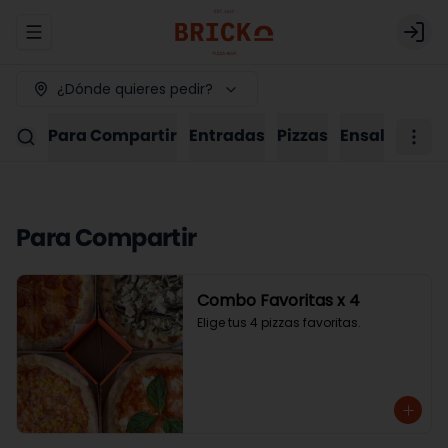
Abrir menu de navegación
Logi
¿Dónde quieres pedir?
Para Compartir
Entradas
Pizzas
Ensaladas
P
Para Compartir
Combo Favoritas x 4
Elige tus 4 pizzas favoritas.