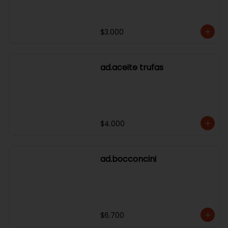
$3.000
ad.aceite trufas
$4.000
ad.bocconcini
$6.700