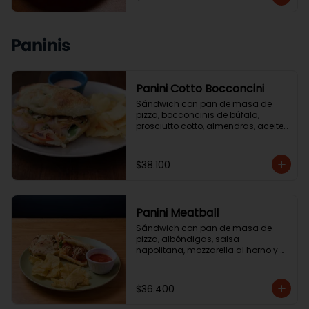
Paninis
Panini Cotto Bocconcini
Sándwich con pan de masa de 
pizza, bocconcinis de búfala, 
prosciutto cotto, almendras, aceite 
de trufa, reducción de balsámico. 
Acompanado de ensalada de la 
casa o papas chip.
$38.100
Panini Meatball
Sándwich con pan de masa de 
pizza, albóndigas, salsa 
napolitana, mozzarella al horno y 
albahaca. Acompañado de 
ensalada de la casa o papas chip.
$36.400