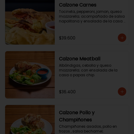
Calzone Carnes
Tocineta, pepperoni, jamon, queso 
mozzarella; acompañado de salsa 
napolitana y ensalada de la casa 
o o papas chip.
$39.600
Calzone Meatball
Albóndigas, cebolla y queso 
mozzarella; con ensalada de la 
casa o papas chip.
$36.400
Calzone Pollo y
Champiñones
Champiñones asados, pollo en 
trozos , salsa bechamel; 