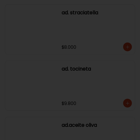
ad. straciatella
$8.000
ad. tocineta
$9.800
ad.aceite oliva