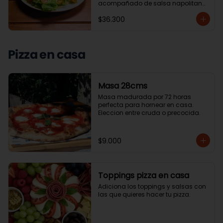
acompañado de salsa napolitana 
y ensalada de la casa o papas 
$36.300
chip.
Pizza en casa
Masa 28cms
Masa madurada por 72 horas 
perfecta para hornear en casa. 
Eleccion entre cruda o precocida.
$9.000
Toppings pizza en casa
Adiciona los toppings y salsas con 
las que quieres hacer tu pizza.