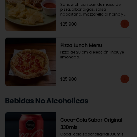
Sándwich con pan de masa de 
pizza, albóndigas, salsa 
napolitana, mozzarella al horno y 
albahaca. Acompañado de 
$25.900
ensalada de la casa o papas chip.
Pizza Lunch Menu
Pizza de 28 cm a elección. Incluye 
limonada.
$25.900
Bebidas No Alcoholicas
Coca-Cola Sabor Original
330mls
Coca-cola sabor original 330mls