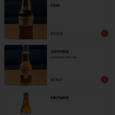
Club
$12.500
Coronita
Coronita 210 mls
$8.800
Michelob