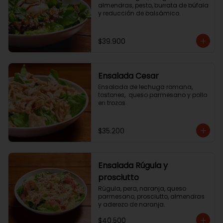
almendras, pesto, burrata de búfala 
y reducción de balsámico.
$39.900
Ensalada Cesar
Ensalada de lechuga romana, 
tostones,  queso parmesano y pollo 
en trozos.
$35.200
Ensalada Rúgula y
prosciutto
Rúgula, pera, naranja, queso 
parmesano, prosciutto, almendras 
y aderezo de naranja.
$40.500