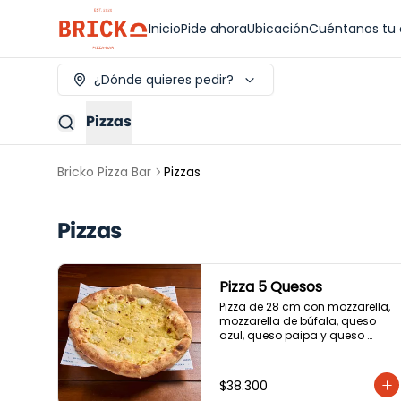
Inicio
Pide ahora
Ubicación
Cuéntanos tu 
¿Dónde quieres pedir?
Pizzas
Bricko Pizza Bar
Pizzas
Pizzas
Pizza 5 Quesos
Pizza de 28 cm con mozzarella, 
mozzarella de búfala, queso 
azul, queso paipa y queso 
parmesano.
$38.300