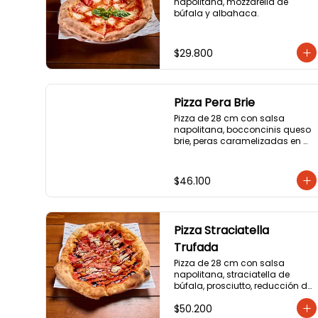
napolitana, mozzarella de 
búfala y albahaca.
$29.800
Pizza Pera Brie
Pizza de 28 cm con salsa 
napolitana, bocconcinis queso 
brie, peras caramelizadas en 
miel picante y jamón cotto.
$46.100
Pizza Straciatella
Trufada
Pizza de 28 cm con salsa 
napolitana, straciatella de 
búfala, prosciutto, reducción de 
balsámico, tomate cherry y 
$50.200
aceite de trufa. .