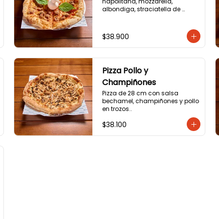
napolitana, mozzarella, 
albondiga, straciatella de 
búfala y albahaca.
$38.900
Pizza Pollo y
Champiñones
Pizza de 28 cm con salsa 
bechamel, champiñones y pollo 
en trozos..
$38.100