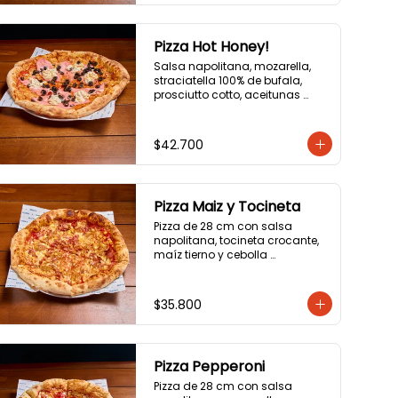
Pizza Hot Honey!
Salsa napolitana, mozarella, 
straciatella 100% de bufala, 
prosciutto cotto, aceitunas 
negras y hot honey! .
$42.700
Pizza Maiz y Tocineta
Pizza de 28 cm con salsa 
napolitana, tocineta crocante, 
maíz tierno y cebolla 
caramelizada.
$35.800
Pizza Pepperoni
Pizza de 28 cm con salsa 