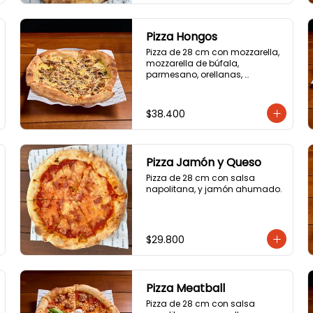
Pizza Hongos
Pizza de 28 cm con mozzarella, 
mozzarella de búfala, 
parmesano, orellanas, 
champiñones, portobello y 
aceite de trufa.
$38.400
Pizza Jamón y Queso
Pizza de 28 cm con salsa 
napolitana, y jamón ahumado.
$29.800
Pizza Meatball
Pizza de 28 cm con salsa 