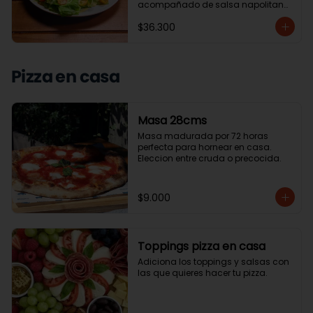
acompañado de salsa napolitana 
y ensalada de la casa o papas 
$36.300
chip.
Pizza en casa
Masa 28cms
Masa madurada por 72 horas 
perfecta para hornear en casa. 
Eleccion entre cruda o precocida.
$9.000
Toppings pizza en casa
Adiciona los toppings y salsas con 
las que quieres hacer tu pizza.