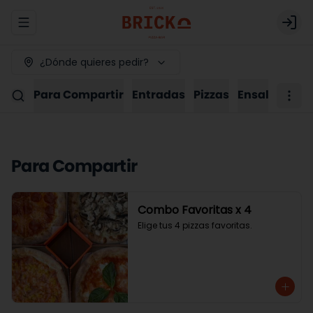
Abrir menu de navegación
Logi
¿Dónde quieres pedir?
Para Compartir
Entradas
Pizzas
Ensaladas
P
Para Compartir
Combo Favoritas x 4
Elige tus 4 pizzas favoritas.