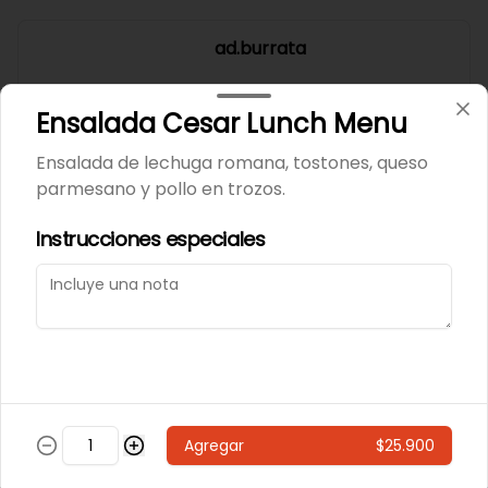
ad.burrata
Ensalada Cesar Lunch Menu
Ensalada de lechuga romana, tostones, queso
$15.300
parmesano y pollo en trozos.
Instrucciones especiales
ad.hot honey
$2.300
ad.jamon ahumado
Agregar
$25.900