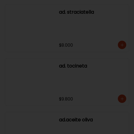
ad. straciatella
$8.000
ad. tocineta
$9.800
ad.aceite oliva