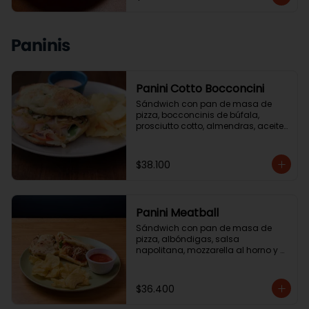
Paninis
Panini Cotto Bocconcini
Sándwich con pan de masa de 
pizza, bocconcinis de búfala, 
prosciutto cotto, almendras, aceite 
de trufa, reducción de balsámico. 
Acompanado de ensalada de la 
casa o papas chip.
$38.100
Panini Meatball
Sándwich con pan de masa de 
pizza, albóndigas, salsa 
napolitana, mozzarella al horno y 
albahaca. Acompañado de 
ensalada de la casa o papas chip.
$36.400