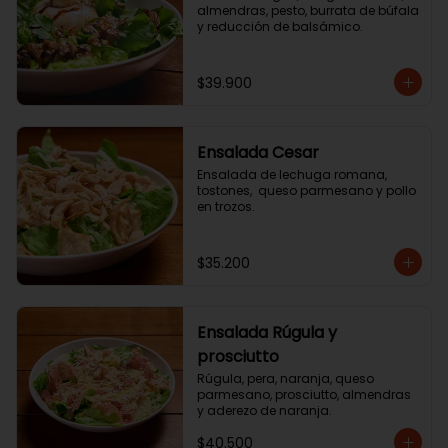
almendras, pesto, burrata de búfala 
y reducción de balsámico.
$39.900
Ensalada Cesar
Ensalada de lechuga romana, 
tostones,  queso parmesano y pollo 
en trozos.
$35.200
Ensalada Rúgula y
prosciutto
Rúgula, pera, naranja, queso 
parmesano, prosciutto, almendras 
y aderezo de naranja.
$40.500