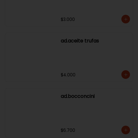
$3.000
ad.aceite trufas
$4.000
ad.bocconcini
$6.700