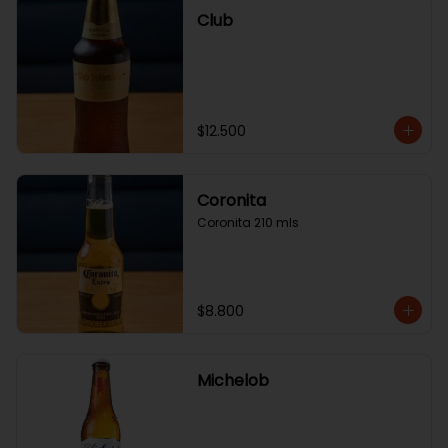
Club
$12.500
Coronita
Coronita 210 mls
$8.800
Michelob