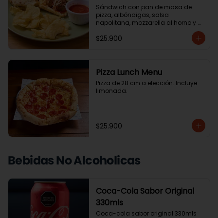
Sándwich con pan de masa de 
pizza, albóndigas, salsa 
napolitana, mozzarella al horno y 
albahaca. Acompañado de 
$25.900
ensalada de la casa o papas chip.
Pizza Lunch Menu
Pizza de 28 cm a elección. Incluye 
limonada.
$25.900
Bebidas No Alcoholicas
Coca-Cola Sabor Original
330mls
Coca-cola sabor original 330mls