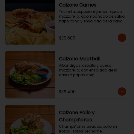
Calzone Carnes
Tocineta, pepperoni, jamon, queso 
mozzarella; acompañado de salsa 
napolitana y ensalada de la casa 
o o papas chip.
$39.600
Calzone Meatball
Albóndigas, cebolla y queso 
mozzarella; con ensalada de la 
casa o papas chip.
$36.400
Calzone Pollo y
Champiñones
Champiñones asados, pollo en 
trozos , salsa bechamel; 