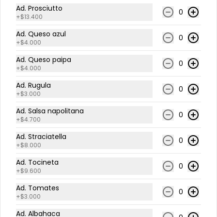
Ad. Prosciutto
0
+
$13.400
$3.000
Ad. Queso azul
0
+
$4.000
Ad. Queso paipa
ad.aceite trufas
0
+
$4.000
Ad. Rugula
0
+
$3.000
Ad. Salsa napolitana
0
$4.000
+
$4.700
Ad. Straciatella
0
+
$8.000
ad.bocconcini
Ad. Tocineta
0
+
$9.600
Ad. Tomates
0
+
$3.000
$6.700
Ad. Albahaca