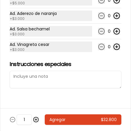
0
+
$5.000
ad.burrata
Ad. Aderezo de naranja
0
+
$3.000
Ad. Salsa bechamel
0
+
$3.000
Ad. Vinagreta cesar
$15.300
0
+
$3.000
Instrucciones especiales
ad.hot honey
$2.300
ad.jamon ahumado
Agregar
$32.800