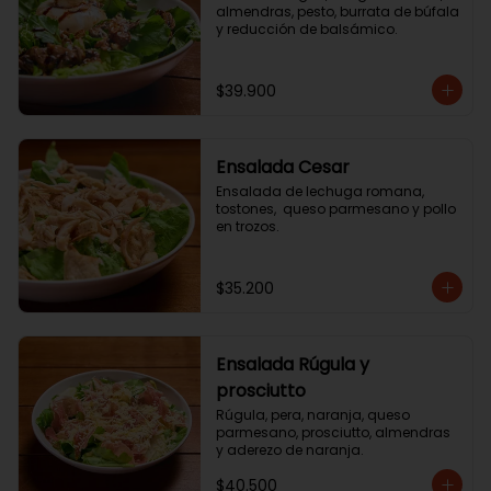
almendras, pesto, burrata de búfala 
y reducción de balsámico.
$39.900
Ensalada Cesar
Ensalada de lechuga romana, 
tostones,  queso parmesano y pollo 
en trozos.
$35.200
Ensalada Rúgula y
prosciutto
Rúgula, pera, naranja, queso 
parmesano, prosciutto, almendras 
y aderezo de naranja.
$40.500