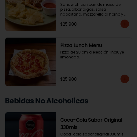
Sándwich con pan de masa de 
pizza, albóndigas, salsa 
napolitana, mozzarella al horno y 
albahaca. Acompañado de 
$25.900
ensalada de la casa o papas chip.
Pizza Lunch Menu
Pizza de 28 cm a elección. Incluye 
limonada.
$25.900
Bebidas No Alcoholicas
Coca-Cola Sabor Original
330mls
Coca-cola sabor original 330mls