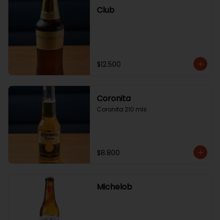
Club
$12.500
Coronita
Coronita 210 mls
$8.800
Michelob