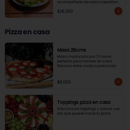
acompañado de salsa napolitana 
y ensalada de la casa o papas 
$36.300
chip.
Pizza en casa
Masa 28cms
Masa madurada por 72 horas 
perfecta para hornear en casa. 
Eleccion entre cruda o precocida.
$9.000
Toppings pizza en casa
Adiciona los toppings y salsas con 
las que quieres hacer tu pizza.