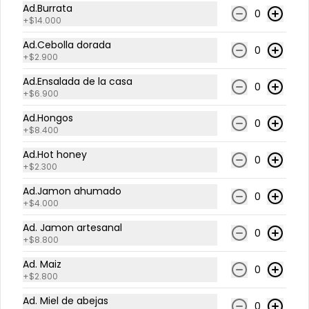
Ad.Burrata
0
+
$14.000
$6.100
Ad.Cebolla dorada
0
+
$2.900
Ad.Ensalada de la casa
0
ad. pepperoni
+
$6.900
Ad.Hongos
0
+
$8.400
Ad.Hot honey
0
$10.800
+
$2.300
Ad.Jamon ahumado
0
+
$4.000
ad. prosciutto
Ad. Jamon artesanal
0
+
$8.800
Ad. Maiz
0
+
$2.800
$13.800
Ad. Miel de abejas
0