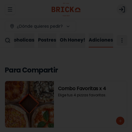
Abrir menu de navegación
Logi
¿Dónde quieres pedir?
as Alcoholicas
Postres
Oh Honey!
Adiciones
Para Compartir
Combo Favoritas x 4
Elige tus 4 pizzas favoritas.