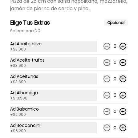
Pizza de 28 cm con salsa napolitana, mozzarella,
350 gramos.
jamón de pierna de cerdo y piña..
Elige Tus Extras
Opcional
$28.000
Seleccione 20
Ad.Aceite oliva
Adiciones
0
+
$3.000
Ad.Aceite trufas
0
+
$3.900
ad. jamon artesanal
Ad.Aceitunas
0
+
$3.800
Ad.Albondiga
0
+
$10.500
$8.800
Ad.Balsamico
0
+
$2.000
ad. papas chip
Ad.Bocconcini
0
+
$6.200