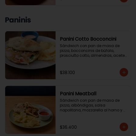
Paninis
Panini Cotto Bocconcini
Sándwich con pan de masa de 
pizza, bocconcinis de búfala, 
prosciutto cotto, almendras, aceite 
de trufa, reducción de balsámico. 
Acompanado de ensalada de la 
casa o papas chip.
$38.100
Panini Meatball
Sándwich con pan de masa de 
pizza, albóndigas, salsa 
napolitana, mozzarella al horno y 
albahaca. Acompañado de 
ensalada de la casa o papas chip.
$36.400