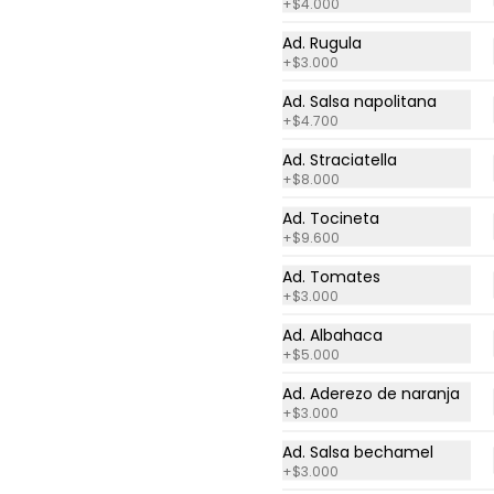
+
$4.000
Ad. Rugula
+
$3.000
Ad. Salsa napolitana
+
$4.700
Ad. Straciatella
+
$8.000
Calzone Meatball
Ad. Tocineta
Albóndigas, cebolla y queso 
+
$9.600
mozzarella; con ensalada de la 
casa o papas chip.
Ad. Tomates
+
$3.000
$36.400
Ad. Albahaca
+
$5.000
Ad. Aderezo de naranja
+
$3.000
Ad. Salsa bechamel
+
$3.000
Toppings pizza en casa