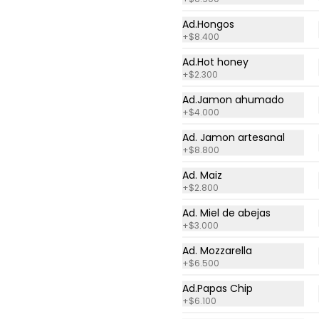
Champiñones
Ad.Hongos
Pizza de 28 cm con salsa 
+
$8.400
bechamel, champiñones y pollo 
en trozos..
Ad.Hot honey
+
$2.300
$38.100
Ad.Jamon ahumado
+
$4.000
Ad. Jamon artesanal
+
$8.800
Ad. Maiz
+
$2.800
Ad. Miel de abejas
+
$3.000
Ad. Mozzarella
+
$6.500
Ad.Papas Chip
Ensalada Cesar
+
$6.100
Ensalada de lechuga romana, 