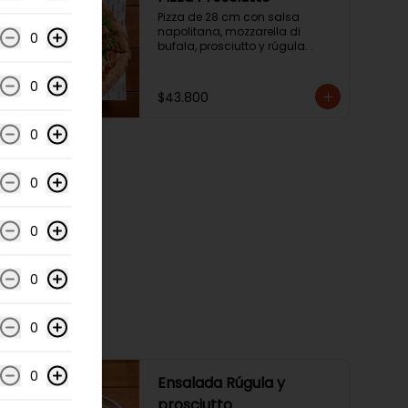
Pizza de 28 cm con salsa 
napolitana, mozzarella di 
0
bufala, prosciutto y rúgula. .
0
$43.800
0
0
0
0
0
0
Ensalada Rúgula y
prosciutto