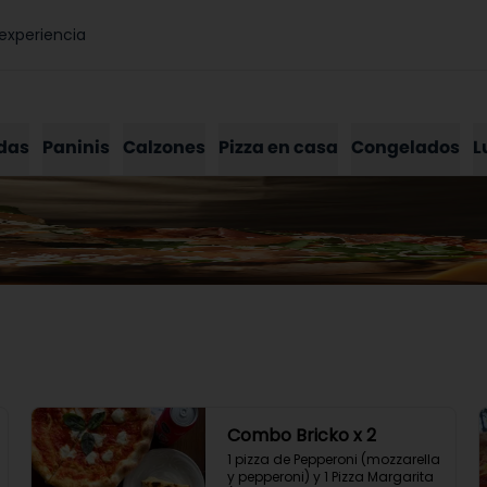
experiencia
das
Paninis
Calzones
Pizza en casa
Congelados
L
Combo Bricko x 2
1 pizza de Pepperoni (mozzarella 
y pepperoni) y 1 Pizza Margarita 