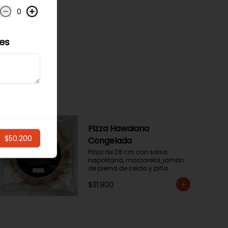
0
les
Pizza Hawaiana
$50.200
Congelada
Pizza de 28 cm con salsa 
napolitana, mozzarella, jamón 
de pierna de cerdo y piña..
$31.900