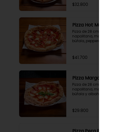
$32.800
Pizza Hot Meatballs
Pizza de 28 cm con salsa 
napolitana, mozzarella de 
búfala, pepperoni, albondigas y 
hot honey.
$41.700
Pizza Margarita
Pizza de 28 cm con salsa 
napolitana, mozzarella de 
búfala y albahaca.
$29.800
Pizza Pera Brie