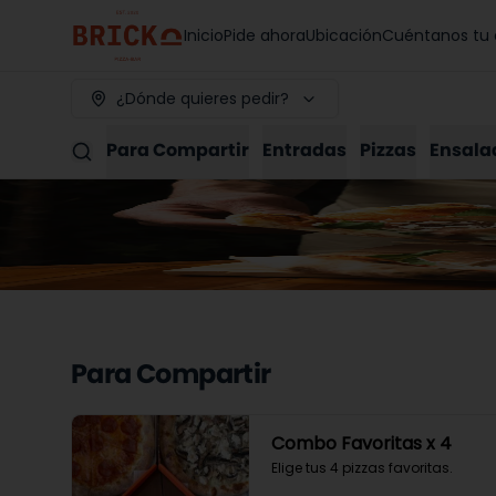
Inicio
Pide ahora
Ubicación
Cuéntanos tu 
¿Dónde quieres pedir?
Para Compartir
Entradas
Pizzas
Ensala
Para Compartir
Combo Favoritas x 4
Elige tus 4 pizzas favoritas.