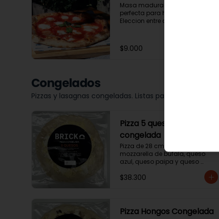
Masa madurada por 72 horas 
perfecta para hornear en casa. 
Eleccion entre cruda o 
precocida.
$9.000
Congelados
Pizzas y lasagnas congeladas. Listas para terminar en 
Pizza 5 quesos
congelada
Pizza de 28 cm con mozzarella, 
mozzarella de búfala, queso 
azul, queso paipa y queso 
parmesano
$38.300
Pizza Hongos Congelada