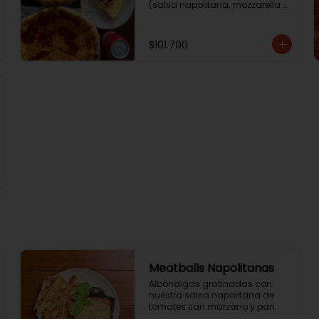
(salsa napolitana, mozzarella 
de búfala y albahaca) + 2 
Coca Colas + tarta de queso.
$101.700
Meatballs Napolitanas
Albóndigas gratinadas con 
nuestra salsa napolitana de 
tomates san marzano y pan.