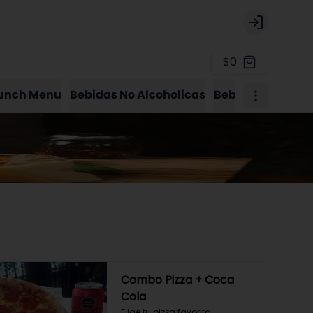
Login
$0
unch Menu
Bebidas No Alcoholicas
Bebidas Alcohol
Combo Pizza + Coca
Cola
Elige tu pizza favorita, 