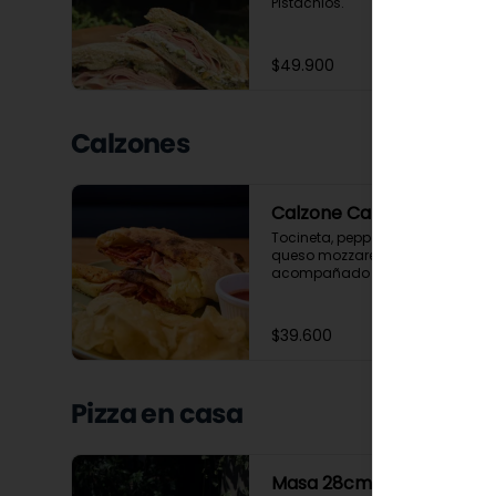
Pistachios.
$49.900
Calzones
Calzone Carnes
Tocineta, pepperoni, jamon, 
queso mozzarella; 
acompañado de salsa 
napolitana y ensalada de la 
casa o o papas chip.
$39.600
Pizza en casa
Masa 28cms