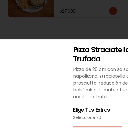
$27.600
Pizza Straciatell
Pizza Amatriciana
Pizza con salsa napolitana, 
Trufada
queso asiago, guanciale y 
cebollin
Pizza de 28 cm con sals
napolitana, straciatella 
$54.000
prosciutto, reducción de
balsámico, tomate cher
aceite de trufa. .
Pizza Hongos
Pizza de 28 cm con mozzarella, 
Elige Tus Extras
mozzarella de búfala, 
parmesano, orellanas, 
Seleccione 20
champiñones, portobello y 
aceite de trufa.