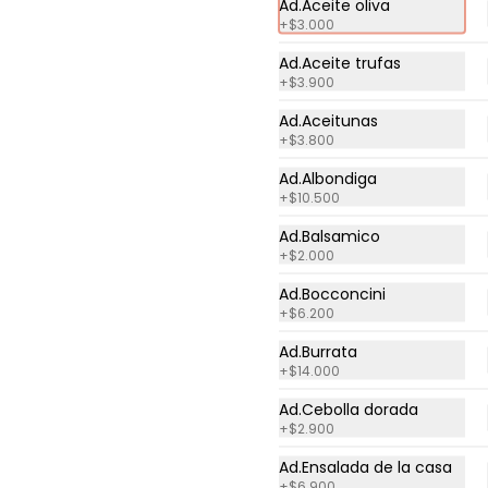
Ad.Aceite oliva
$38.400
+
$3.000
Ad.Aceite trufas
+
$3.900
Pizza Jamón y Queso
Pizza de 28 cm con salsa 
Ad.Aceitunas
napolitana, y jamón ahumado.
+
$3.800
Ad.Albondiga
+
$10.500
$29.800
Ad.Balsamico
+
$2.000
Pizza Meatball
Ad.Bocconcini
Pizza de 28 cm con salsa 
+
$6.200
napolitana, mozzarella, 
albondiga, straciatella de 
Ad.Burrata
búfala y albahaca.
+
$14.000
$38.900
Ad.Cebolla dorada
+
$2.900
Ad.Ensalada de la casa
Pizza Pollo y
+
$6.900