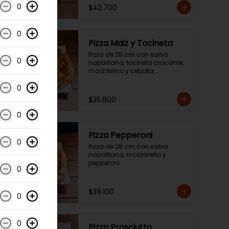
0
$42.700
0
Pizza Maiz y Tocineta
Pizza de 28 cm con salsa 
0
napolitana, tocineta crocante, 
maíz tierno y cebolla 
caramelizada.
0
$35.800
0
Pizza Pepperoni
0
Pizza de 28 cm con salsa 
napolitana, mozzarella y 
pepperoni. .
0
$39.100
0
0
Pizza Prosciutto