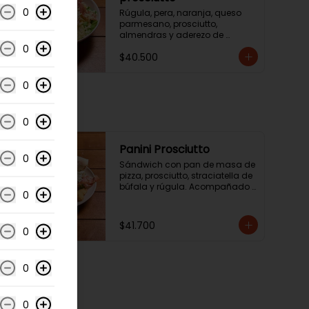
0
Rúgula, pera, naranja, queso 
parmesano, prosciutto, 
almendras y aderezo de 
naranja.
0
$40.500
0
0
Panini Prosciutto
0
Sándwich con pan de masa de 
pizza, prosciutto, straciatella de 
búfala y rúgula. Acompañado 
0
de ensalada de la casa o 
papas chip.
$41.700
0
0
0