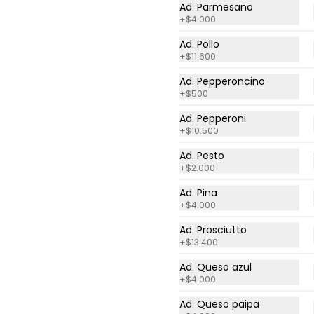
Ad. Parmesano
tostones,  queso parmesano y 
pollo en trozos.
+
$4.000
Ad. Pollo
+
$11.600
$35.200
Ad. Pepperoncino
+
$500
Ad. Pepperoni
+
$10.500
Panini Meatball
Ad. Pesto
Sándwich con pan de masa de 
+
$2.000
pizza, albóndigas, salsa 
napolitana, mozzarella al horno 
Ad. Pina
y albahaca. Acompañado de 
+
$4.000
ensalada de la casa o papas 
chip.
$36.400
Ad. Prosciutto
+
$13.400
Ad. Queso azul
+
$4.000
Ad. Queso paipa