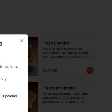
a
Pizza Burrata
Close
Pizza de 28 cm con salsa 
napolitana, burrata di bufala, 
tomates cherry y reducción de 
a
aceite balsámico.
de búfala,
$47.200
ry y
Pizza Hot Honey!
Salsa napolitana, mozarella, 
Opcional
straciatella 100% de bufala, 
prosciutto cotto, aceitunas 
negras y hot honey! .