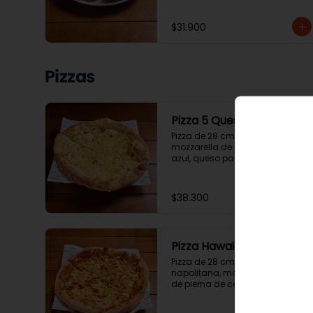
$31.900
Pizzas
Pizza 5 Quesos
Pizza de 28 cm con mozzarella, 
mozzarella de búfala, queso 
azul, queso paipa y queso 
parmesano.
$38.300
Pizza Hawaiana
Pizza de 28 cm con salsa 
napolitana, mozzarella, jamón 
de pierna de cerdo y piña..