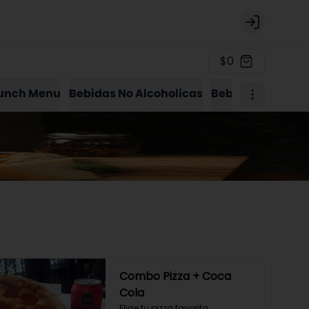
Login
$0
unch Menu
Bebidas No Alcoholicas
Bebidas Alcohol
Combo Pizza + Coca
Cola
Elige tu pizza favorita, 