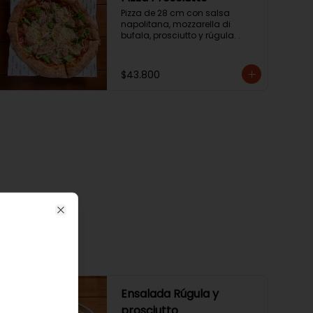
Pizza de 28 cm con salsa 
napolitana, mozzarella di 
bufala, prosciutto y rúgula. .
$43.800
Close
Ensalada Rúgula y
prosciutto