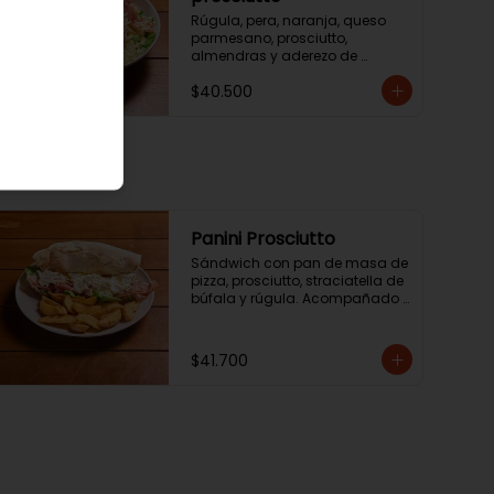
Rúgula, pera, naranja, queso 
parmesano, prosciutto, 
almendras y aderezo de 
naranja.
$40.500
Panini Prosciutto
Sándwich con pan de masa de 
pizza, prosciutto, straciatella de 
búfala y rúgula. Acompañado 
de ensalada de la casa o 
papas chip.
$41.700