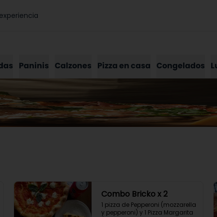
experiencia
das
Paninis
Calzones
Pizza en casa
Congelados
L
Combo Bricko x 2
1 pizza de Pepperoni (mozzarella 
y pepperoni) y 1 Pizza Margarita 