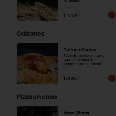
Pistachios.
$49.900
Calzones
Calzone Carnes
Tocineta, pepperoni, jamon, 
queso mozzarella; 
acompañado de salsa 
napolitana y ensalada de la 
casa o o papas chip.
$39.600
Pizza en casa
Masa 28cms