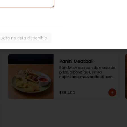
tostones,  queso parmesano y 
pollo en trozos.
$35.200
ducto no esta disponible
Panini Meatball
Sándwich con pan de masa de 
pizza, albóndigas, salsa 
napolitana, mozzarella al horno 
y albahaca. Acompañado de 
ensalada de la casa o papas 
chip.
$36.400