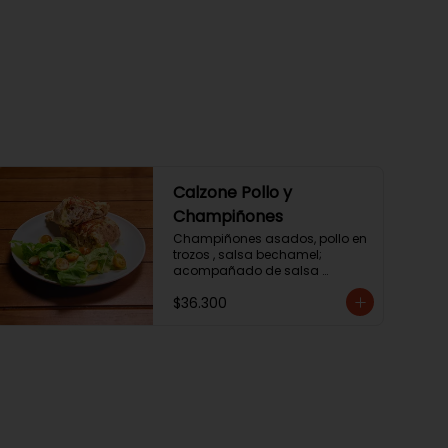
Calzone Pollo y
Champiñones
Champiñones asados, pollo en 
trozos , salsa bechamel; 
acompañado de salsa 
napolitana y ensalada de la 
$36.300
casa o papas chip.