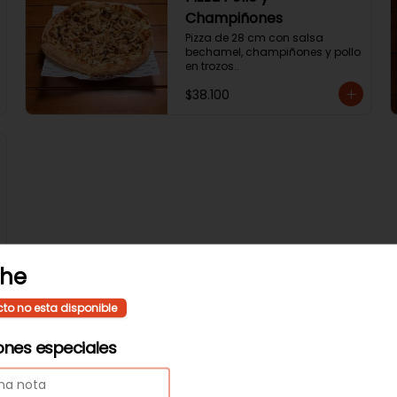
Champiñones
Pizza de 28 cm con salsa 
bechamel, champiñones y pollo 
en trozos..
$38.100
che
cto no esta disponible
ones especiales
Ensalada Cesar
Ensalada de lechuga romana, 