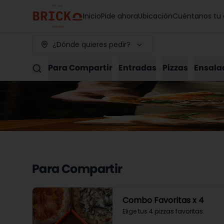
Inicio
Pide ahora
Ubicación
Cuéntanos tu 
¿Dónde quieres pedir?
Para Compartir
Entradas
Pizzas
Ensala
Para Compartir
Combo Favoritas x 4
Elige tus 4 pizzas favoritas.