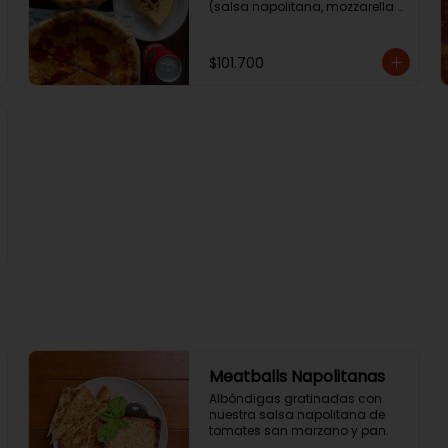
(salsa napolitana, mozzarella 
de búfala y albahaca) + 2 
Coca Colas + tarta de queso.
$101.700
Meatballs Napolitanas
Albóndigas gratinadas con 
nuestra salsa napolitana de 
tomates san marzano y pan.