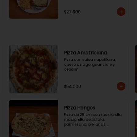
$27.600
Pizza Amatriciana
Pizza con salsa napolitana, 
queso asiago, guanciale y 
cebollin
$54.000
Pizza Hongos
Pizza de 28 cm con mozzarella, 
mozzarella de búfala, 
parmesano, orellanas, 
champiñones, portobello y 
aceite de trufa.